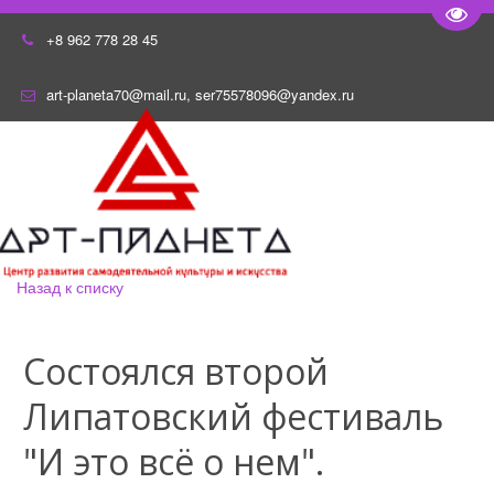
Пере
+8 962 778 28 45
art-planeta70@mail.ru
,
ser75578096@yandex.ru
Назад к списку
Состоялся второй
Липатовский фестиваль
"И это всё о нем".