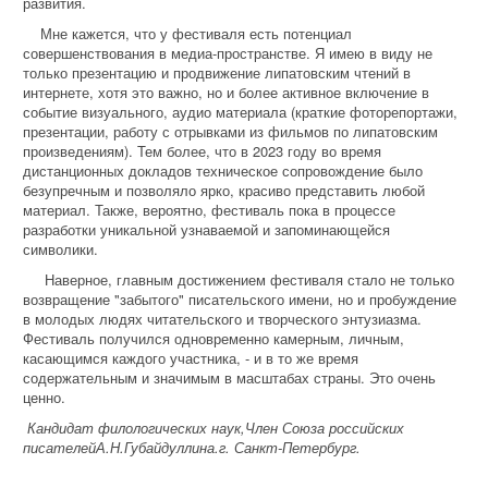
развития.
Мне кажется, что у фестиваля есть потенциал
совершенствования в медиа-пространстве. Я имею в виду не
только презентацию и продвижение липатовским чтений в
интернете, хотя это важно, но и более активное включение в
событие визуального, аудио материала (краткие фоторепортажи,
презентации, работу с отрывками из фильмов по липатовским
произведениям). Тем более, что в 2023 году во время
дистанционных докладов техническое сопровождение было
безупречным и позволяло ярко, красиво представить любой
материал. Также, вероятно, фестиваль пока в процессе
разработки уникальной узнаваемой и запоминающейся
символики.
Наверное, главным достижением фестиваля стало не только
возвращение "забытого" писательского имени, но и пробуждение
в молодых людях читательского и творческого энтузиазма.
Фестиваль получился одновременно камерным, личным,
касающимся каждого участника, - и в то же время
содержательным и значимым в масштабах страны. Это очень
ценно.
Кандидат филологических наук,Член Союза российских
писателейА.Н.Губайдуллина.г. Санкт-Петербург.