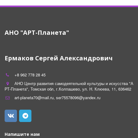
АНО "АРТ-Планета"
Ермаков Сергей Александрович
+8 962 778 28 45
АНО Центр развития самодеятельной культуры и искусства "А
РТ-Планета"
,
Томская обл
,
г.Колпашево
,
ул. Н. Клюева
,
11
,
636462
art-planeta70@mail.ru
,
ser75578096@yandex.ru
Напишите нам