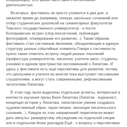
деятельностью.
Во-вторых, фестиваль не просто уложился в два дня, а
захватил время до (например, конкурс школьных сочинений или
отбор студенческих рукописей на гуманитарных факультетах
Томского государственного университета) - и после
Колпашевских встреч (сбор впечатлений, публикация
фотографий, планирование его развития...). Таким образом,
фестиваль стал системным явлением, объединяющим в единую
структуру разные событийные элементы.Говоря о системности,
нужно также отметить встречу людей разных поколений
(профессура университетов, писатели, учителя школ, студенты,
ученики) в едином пространстве воспоминаний о Липатове. И
здесь у фестиваля есть ещё перспективы для развития, потому
что школьники и учителя во многом пока выступают пассивными
слушателями, а могут стать современными, рефлексивными
читателями Липатова.
В этом году были выделены отдельные аспекты, интересные в
контексте изучения прозы Виля Липатова (Липатов - журналист;
концепция истории у Липатова; липатовское умение создавать
художественный образ; герои-типажи; эволюция писательского
сознания...). Каждое из этих направлений теоретически может
дать импульс развернутому обсуждению на отдельной секции
или в отдельном блоке докладов.Ещё - к вопросу о перспективах