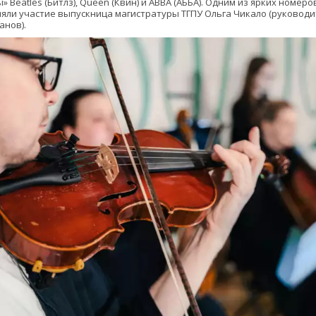
Beatles (Битлз), Queen (Квин) и ABBA (АББА). Одним из ярких номеро
няли участие выпускница магистратуры ТГПУ Ольга Чикало (руководит
анов).