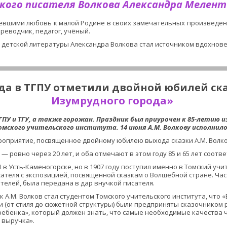
кого писателя Волкова Александра Мелент
евшими любовь к малой Родине в своих замечательных произведени
ереводчик, педагог, учёный.
 детской литературы Александра Волкова стал источником вдохновен
года в ТГПУ отметили двойной юбилей ск
Изумрудного города»
мского учительского института. 14 июня А.М. Волкову исполнилос
оприятие, посвященное двойному юбилею выхода сказки А.М. Волков
— ровно через 20 лет, и оба отмечают в этом году 85 и 65 лет соотве
в Усть-Каменогорске, но в 1907 году поступил именно в Томский учи
ателя с экспозицией, посвященной сказкам о Волшебной стране. Част
елей, была передана в дар внучкой писателя. 
 А.М. Волков стал студентом Томского учительского института, что 
 (от стиля до сюжетной структуры) были предприняты сказочником р
бенка», который должен знать, что самые необходимые качества чел
 выручка».