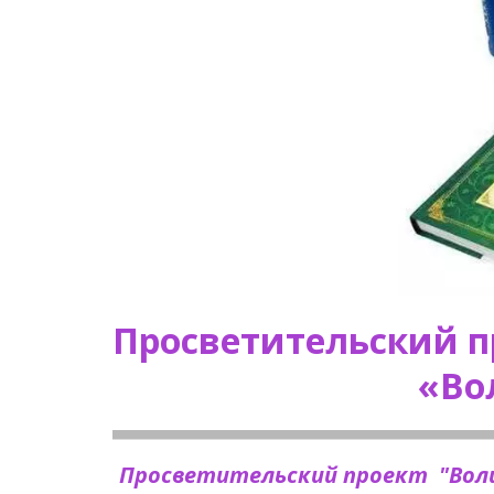
Просветительский проект им. А.М. Волкова             
«Во
Просветительский проект  "Волш