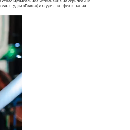
в стало музыкальное исполнение на скрипке А.М. 
ель студии «Голоs») и студия арт-фехтования 