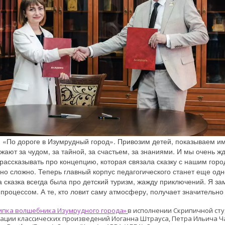
«По дороге в Изумрудный город». Привозим детей, показываем им 
ают за чудом, за тайной, за счастьем, за знаниями. И мы очень жд
рассказывать про концепцию, которая связала сказку с нашим гор
но сложно. Теперь главный корпус педагогического станет еще од
 сказка всегда была про детский туризм, жажду приключений. Я за
 процессом. А те, кто ловит саму атмосферу, получает значительн
ипка волшебника Изумрудного города»
в исполнении Скрипичной сту
ации классических произведений Иоганна Штрауса, Петра Ильича Ча