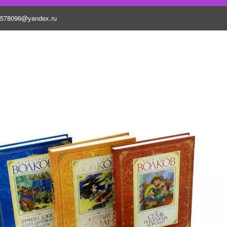
5578096@yandex.ru