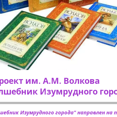
                                                            
лшебник Изумрудного горо
ебник Изумрудного города" направлен на п