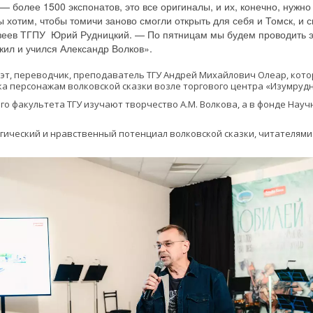
 более 1500 экспонатов, это все оригиналы, и их, конечно, нужно
 хотим, чтобы томичи заново смогли открыть для себя и Томск, и ск
узеев ТГПУ Юрий Рудницкий. — По пятницам мы будем проводить 
 жил и учился Александр Волков».
т, переводчик, преподаватель ТГУ Андрей Михайлович Олеар, которы
а персонажам волковской сказки возле торгового центра «Изумрудн
о факультета ТГУ изучают творчество А.М. Волкова, а в фонде Научн
ический и нравственный потенциал волковской сказки, читателями