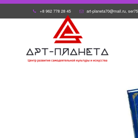
+8 962 778 28 45
art-planeta70@mail.ru
,
ser7