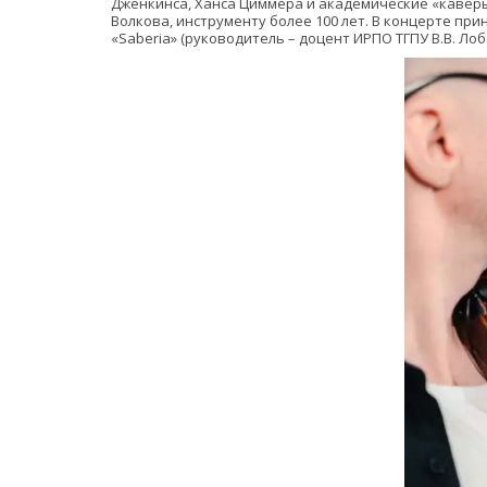
Дженкинса, Ханса Циммера и академические «каверы» 
Волкова, инструменту более 100 лет. В концерте при
«Saberia» (руководитель – доцент ИРПО ТГПУ В.В. Лоб