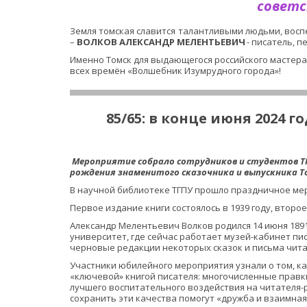
советс
Земля томская славится талантливыми людьми, восп
–
ВОЛКОВ АЛЕКСАНДР МЕЛЕНТЬЕВИЧ
- писатель, п
Именно Томск для выдающегося российского мастера
всех времён «Волшебник Изумрудного города»! 
85/65: в конце июня 2024 
 Мероприятие собрало сотрудников и студентов ТГПУ и ТГУ, а также горожан. Праздник был приурочен к 85-летию издания 1939 года, 65-летию – 1959, а также ко дню 
рождения знаменитого сказочника и выпускника То
В научной библиотеке ТГПУ прошло праздничное мер
Первое издание книги состоялось в 1939 году, второе 
Александр Мелентьевич Волков родился 14 июня 1891 
университет, где сейчас работает музей-кабинет пис
черновые редакции некоторых сказок и письма читат
Участники юбилейного мероприятия узнали о том, как
«ключевой» книгой писателя: многочисленные правки
лучшего воспитательного воздействия на читателя-ре
сохранить эти качества помогут «дружба и взаимная