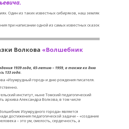
ьевича.
ях. Один из таких известных сибиряков, наш земляк
ия при написании одной из самых известных сказок 
азки Волкова 
«Волшебник 
ь 133 года.
а «Изумрудный город» и дню рождения писателя.  
тственно.  
тельский институт, ныне Томский педагогический 
ь архива Александра Волкова, в том числе 
«Волшебник Изумрудного города» является 
ади достижения педагогической задачи – «создание 
овека – это ум, смелость, сердечность, а 