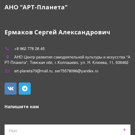
АНО "АРТ-Планета"
Ермаков Сергей Александрович
+8 962 778 28 45
АНО Центр развития самодеятельной культуры и искусства "А
РТ-Планета"
,
Томская обл
,
г.Колпашево
,
ул. Н. Клюева
,
11
,
636462
art-planeta70@mail.ru
,
ser75578096@yandex.ru
Напишите нам
*