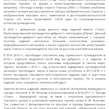
альбомы, близкие по форме к иллюстрированным путеводителям,
например, «Легенды и мифы старого Томска» (2006 г.). Помимо альбомов,
начинают активно распространяться наборы изобразительных открыток с
изображением знаковых мест, памятников и достопримечательностей
Томска, что также представляет собой один из сопроводительных
аспектов путеводителя.
В 2010 г. фаворитом среди данного вида изданий явился «Томск.
Иллюстрированный путеводитель-дайджест» типографии Д’Принт. Данный
путеводитель-дайджест рассчитан на общее ознакомление с городом,
поэтому издание наполнено большим количеством рекламно-
информационного материала, а также содержит множество иллюстраций,
карту Томска и сопровождается текстом на русском и английском языках.
В 2010–2014 гг. преобладал собственно вид справочного путеводителя (в
2014 г. отдельно выделился такой вид, как дайджест, т. е. издание, в
котором представлена только ключевая информация, в сжатом виде).
Однако, начиная с 2015 г., над количеством издаваемых путеводителей
начинают преобладать карты и карты-схемы (особенно в 2017–2018 гг.).
Более выгодным становится многотиражное издание карт и карт-схем
(преимущественно на русском и иностранных языках). Не в каждом
издании четко определен читательский адрес.
Заметен всплеск изданий, связанных со сказкой «Волшебник Изумрудного
города» писателя А. М. Волкова и возникновением в 2014-2017 гг. бренда
«Томск – Изумрудный город» (в связи с открытием одноименного
торгового центра и установкой памятника героям сказки А. М. Волкова).
Так, совместно с Департаментом по культуре и туризму Администрации
Томской Области за эти годы выходит ряд изданий: «Изумрудный город