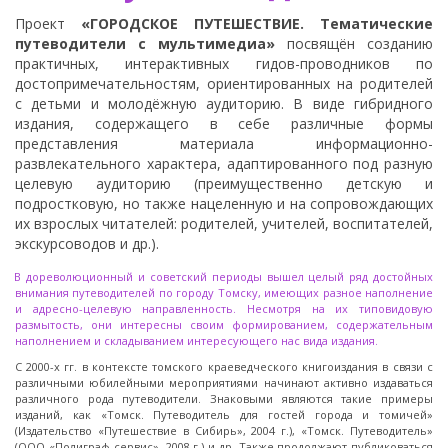
Проект
«ГОРОДСКОЕ ПУТЕШЕСТВИЕ. Тематические
путеводители с мультимедиа»
посвящён созданию
практичных, интерактивных гидов-проводников по
достопримечательностям, ориентированных на родителей
с детьми и молодёжную аудиторию. В виде гибридного
издания, содержащего в себе различные формы
представления материала информационно-
развлекательного характера, адаптированного под разную
целевую аудиторию (преимущественно детскую и
подростковую, но также нацеленную и на сопровождающих
их взрослых читателей: родителей, учителей, воспитателей,
экскурсоводов и др.).
В дореволюционный и советский периоды вышел целый ряд достойных
внимания путеводителей по городу Томску, имеющих разное наполнение
и адресно-целевую направленность. Несмотря на их типовидовую
размытость, они интересны своим формированием, содержательным
наполнением и складыванием интересующего нас вида издания.
С 2000-х гг. в контексте томского краеведческого книгоиздания в связи с
различными юбилейными мероприятиями начинают активно издаваться
различного рода путеводители. Знаковыми являются такие примеры
изданий, как «Томск. Путеводитель для гостей города и томичей»
(Издательство «Путешествие в Сибирь», 2004 г.), «Томск. Путеводитель»
(ООО «Полиграф-сервис», 2008 г.) и др. Также продолжают публиковаться