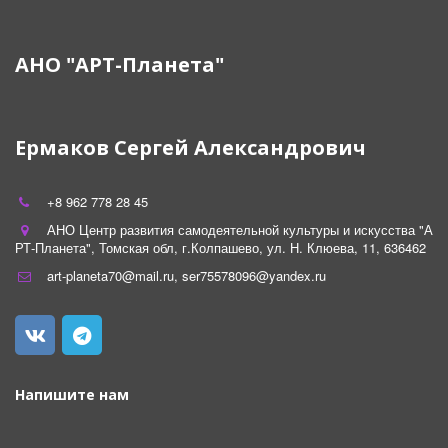
АНО "АРТ-Планета"
Ермаков Сергей Александрович
+8 962 778 28 45
АНО Центр развития самодеятельной культуры и искусства "А
РТ-Планета"
,
Томская обл
,
г.Колпашево
,
ул. Н. Клюева
,
11
,
636462
art-planeta70@mail.ru
,
ser75578096@yandex.ru
Напишите нам