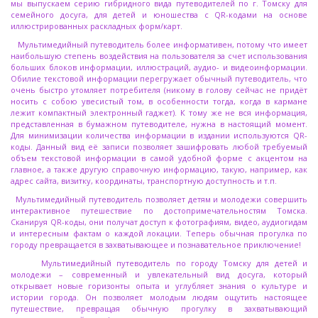
мы выпускаем серию гибридного вида путеводителей по г. Томску для
семейного досуга, для детей и юношества с QR-кодами на основе
иллюстрированных раскладных форм/карт.
Мультимедийный путеводитель более информативен, потому что имеет
наибольшую степень воздействия на пользователя за счет использования
больших блоков информации, иллюстраций, аудио- и видеоинформации.
Обилие текстовой информации перегружает обычный путеводитель, что
очень быстро утомляет потребителя (никому в голову сейчас не придёт
носить с собою увесистый том, в особенности тогда, когда в кармане
лежит компактный электронный гаджет). К тому же не вся информация,
представленная в бумажном путеводителе, нужна в настоящий момент.
Для минимизации количества информации в издании используются QR-
коды. Данный вид её записи позволяет зашифровать любой требуемый
объем текстовой информации в самой удобной форме с акцентом на
главное, а также другую справочную информацию, такую, например, как
адрес сайта, визитку, координаты, транспортную доступность и т.п.
Мультимедийный путеводитель позволяет детям и молодежи совершить
интерактивное путешествие по достопримечательностям Томска.
Сканируя QR-коды, они получат доступ к фотографиям, видео, аудиогидам
и интересным фактам о каждой локации. Теперь обычная прогулка по
городу превращается в захватывающее и познавательное приключение!
Мультимедийный путеводитель по городу Томску для детей и
молодежи – современный и увлекательный вид досуга, который
открывает новые горизонты опыта и углубляет знания о культуре и
истории города. Он позволяет молодым людям ощутить настоящее
путешествие, превращая обычную прогулку в захватывающий