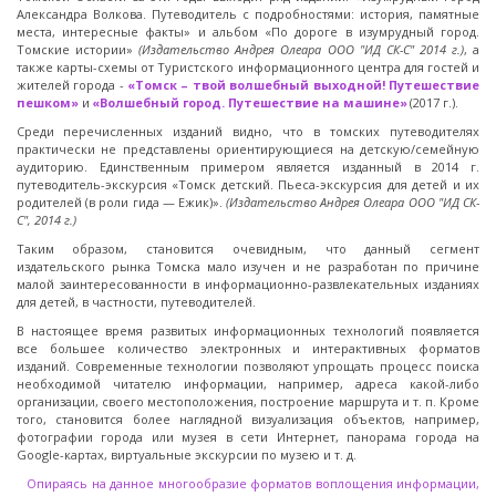
Александра Волкова. Путеводитель с подробностями: история, памятные
места, интересные факты» и альбом «По дороге в изумрудный город.
Томские истории»
(Издательство Андрея Олеара ООО "ИД СК-С" 2014 г.)
, а
также карты-схемы от Туристского информационного центра для гостей и
жителей города -
«Томск – твой волшебный выходной! Путешествие
пешком»
и
«Волшебный город. Путешествие на машине»
(2017 г.).
Среди перечисленных изданий видно, что в томских путеводителях
практически не представлены ориентирующиеся на детскую/семейную
аудиторию. Единственным примером является изданный в 2014 г.
путеводитель-экскурсия «Томск детский. Пьеса-экскурсия для детей и их
родителей (в роли гида — Ежик)».
(Издательство Андрея Олеара ООО "ИД СК-
С", 2014 г.)
Таким образом, становится очевидным, что данный сегмент
издательского рынка Томска мало изучен и не разработан по причине
малой заинтересованности в информационно-развлекательных изданиях
для детей, в частности, путеводителей.
В настоящее время развитых информационных технологий появляется
все большее количество электронных и интерактивных форматов
изданий. Современные технологии позволяют упрощать процесс поиска
необходимой читателю информации, например, адреса какой-либо
организации, своего местоположения, построение маршрута и т. п. Кроме
того, становится более наглядной визуализация объектов, например,
фотографии города или музея в сети Интернет, панорама города на
Google-картах, виртуальные экскурсии по музею и т. д.
Опираясь на данное многообразие форматов воплощения информации,