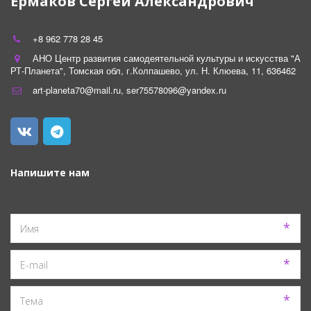
Ермаков Сергей Александрович
+8 962 778 28 45
АНО Центр развития самодеятельной культуры и искусства "А
РТ-Планета"
,
Томская обл
,
г.Колпашево
,
ул. Н. Клюева
,
11
,
636462
art-planeta70@mail.ru
,
ser75578096@yandex.ru
Напишите нам
*
*
*