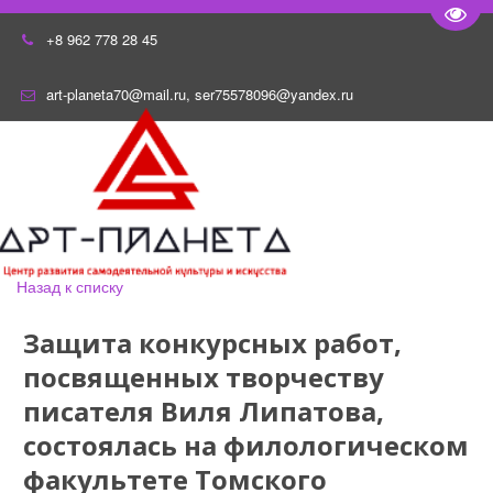
Пере
+8 962 778 28 45
art-planeta70@mail.ru
,
ser75578096@yandex.ru
Назад к списку
Защита конкурсных работ,
посвященных творчеству
писателя Виля Липатова,
состоялась на филологическом
факультете Томского