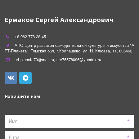
Ермаков Сергей Александрович
+8 962 778 28 45
АНО Центр развития самодеятельной культуры и искусства "А
РТ-Планета"
,
Томская обл
,
г.Колпашево
,
ул. Н. Клюева
,
11
,
636462
art-planeta70@mail.ru
,
ser75578096@yandex.ru
Напишите нам
*
*