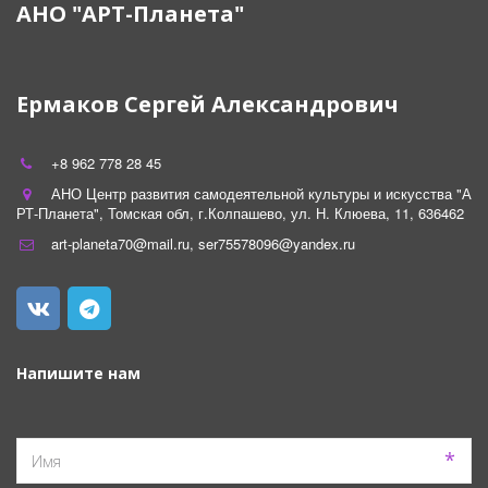
АНО "АРТ-Планета"
Ермаков Сергей Александрович
+8 962 778 28 45
АНО Центр развития самодеятельной культуры и искусства "А
РТ-Планета"
,
Томская обл
,
г.Колпашево
,
ул. Н. Клюева
,
11
,
636462
art-planeta70@mail.ru
,
ser75578096@yandex.ru
Напишите нам
*