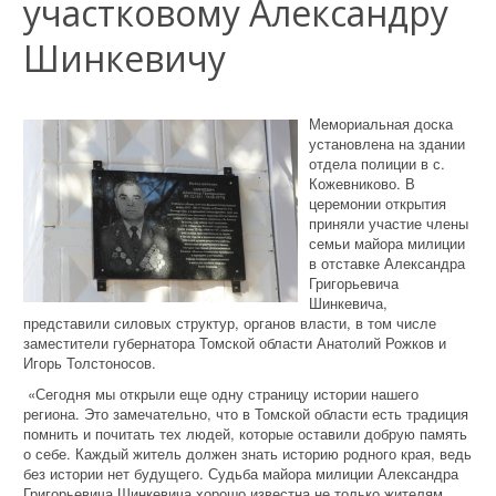
участковому Александру
Шинкевичу
Мемориальная доска
установлена на здании
отдела полиции в с.
Кожевниково. В
церемонии открытия
приняли участие члены
семьи майора милиции
в отставке Александра
Григорьевича
Шинкевича,
представили силовых структур, органов власти, в том числе
заместители губернатора Томской области Анатолий Рожков и
Игорь Толстоносов.
«Сегодня мы открыли еще одну страницу истории нашего
региона. Это замечательно, что в Томской области есть традиция
помнить и почитать тех людей, которые оставили добрую память
о себе. Каждый житель должен знать историю родного края, ведь
без истории нет будущего. Судьба майора милиции Александра
Григорьевича Шинкевича хорошо известна не только жителям