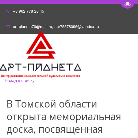
Пере
+8 962 778 28 45
art-planeta70@mail.ru
,
ser75578096@yandex.ru
Назад к списку
В Томской области
открыта мемориальная
доска, посвященная