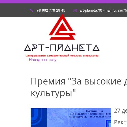
+8 962 778 28 45
art-planeta70@mail.ru
,
ser7
Назад к списку
Премия "За высокие д
культуры"
27 д
Рект