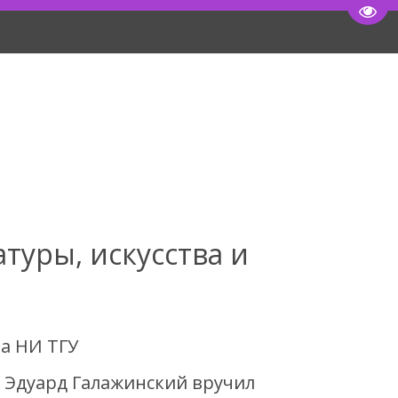
Пере
туры, искусства и
та НИ ТГУ
а Эдуард Галажинский вручил