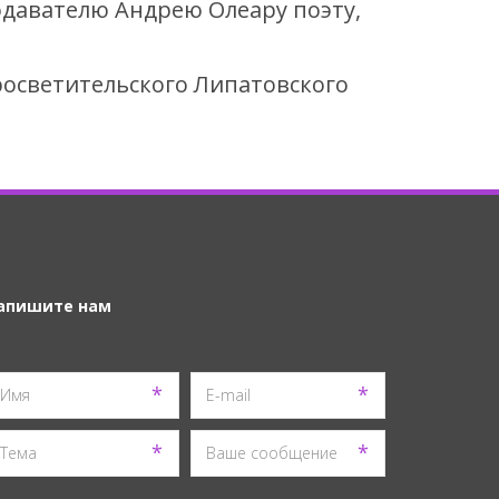
одавателю Андрею Олеару поэту,
осветительского Липатовского
апишите нам
*
*
*
*