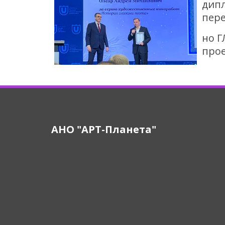
дипл
пере
но Г
прое
АНО "АРТ-Планета"