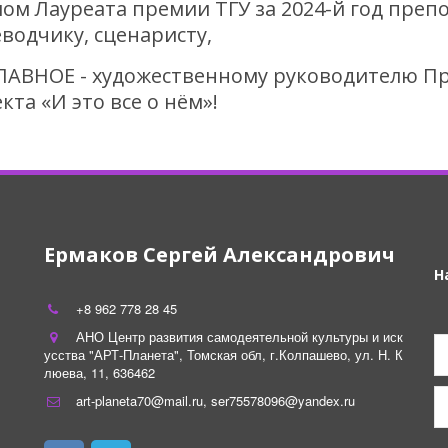
ом Лауреата премии ТГУ за 2024-й год преп
водчику, сценаристу,
ЛАВНОЕ - художественному руководителю Пр
кта «И это все о нём»!
Ермаков Сергей Александрович
Н
+8 962 778 28 45
АНО Центр развития самодеятельной культуры и иск
усства "АРТ-Планета"
,
Томская обл
,
г.Колпашево
,
ул. Н. К
люева
,
11
,
636462
art-planeta70@mail.ru
,
ser75578096@yandex.ru