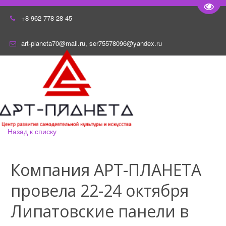
Пере
+8 962 778 28 45
art-planeta70@mail.ru
,
ser75578096@yandex.ru
Назад к списку
Компания АРТ-ПЛАНЕТА
провела 22-24 октября
Липатовские панели в