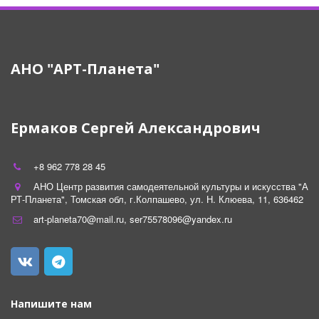
АНО "АРТ-Планета"
Ермаков Сергей Александрович
+8 962 778 28 45
АНО Центр развития самодеятельной культуры и искусства "А
РТ-Планета"
,
Томская обл
,
г.Колпашево
,
ул. Н. Клюева
,
11
,
636462
art-planeta70@mail.ru
,
ser75578096@yandex.ru
Напишите нам